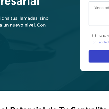
esarial
iona tus llamadas, sino
a un nuevo nivel
. Con
He leíd
privacidad