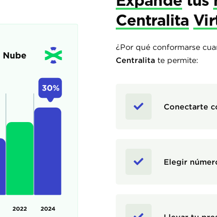
Expande
tus
Centralita
Vir
¿Por qué conformarse cua
Centralita
te permite:
Conectarte c
Elegir númer
Llevar tu pre