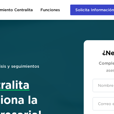
miento Centralita
Funciones
Solicita Información
¿Ne
Comple
isis y seguimientos
ase
ralita
iona la