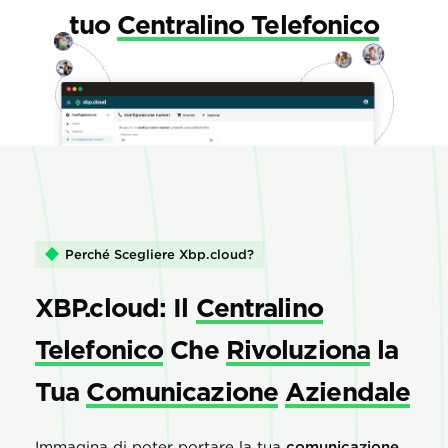
tuo
Centralino Telefonico
Perché Scegliere Xbp.cloud?
XBP.cloud: Il
Centralino
Telefonico
Che
Rivoluziona
la
Tua
Comunicazione
Aziendale
Immagina di poter portare la tua
comunicazione