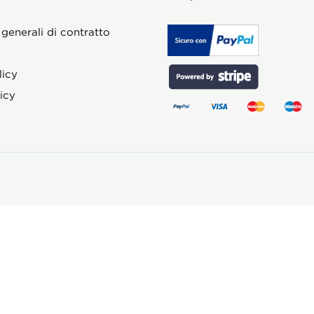
 generali di contratto
licy
icy